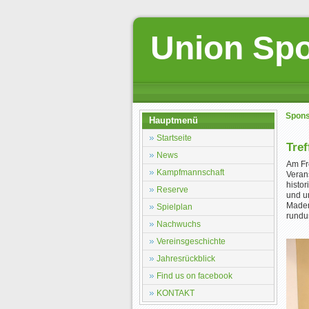
Union Spo
Spon
Hauptmenü
Startseite
Tre
News
Am Fr
Kampfmannschaft
Veran
histo
Reserve
und u
Mader 
Spielplan
rundu
Nachwuchs
Vereinsgeschichte
Jahresrückblick
Find us on facebook
KONTAKT