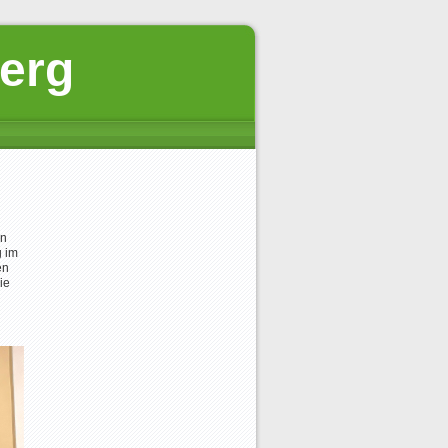
berg
en
g im
en
ie