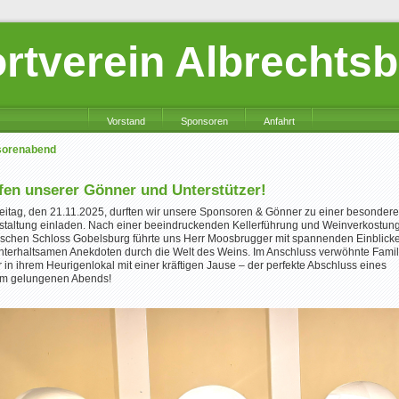
rtverein Albrechts
Vorstand
Sponsoren
Anfahrt
sorenabend
ffen unserer Gönner und Unterstützer!
eitag, den 21.11.2025, durften wir unsere Sponsoren & Gönner zu einer besonder
staltung einladen. Nach einer beeindruckenden Kellerführung und Weinverkostun
rischen Schloss Gobelsburg führte uns Herr Moosbrugger mit spannenden Einblick
nterhaltsamen Anekdoten durch die Welt des Weins. Im Anschluss verwöhnte Famil
in ihrem Heurigenlokal mit einer kräftigen Jause – der perfekte Abschluss eines
m gelungenen Abends!