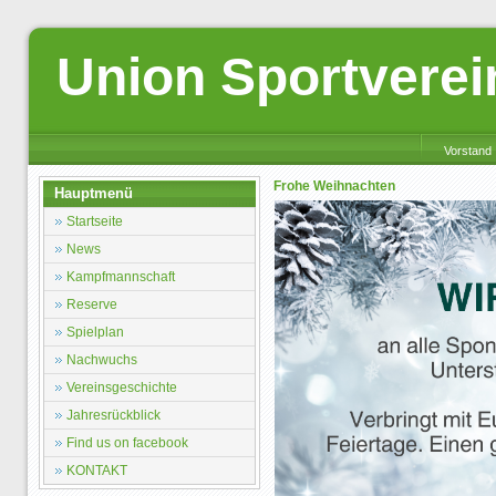
Union Sportverei
Vorstand
Frohe Weihnachten
Hauptmenü
Startseite
News
Kampfmannschaft
Reserve
Spielplan
Nachwuchs
Vereinsgeschichte
Jahresrückblick
Find us on facebook
KONTAKT