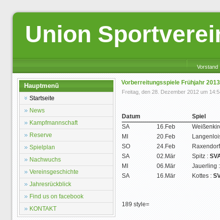
Union Sportverei
Vorstand
Vorberreitungsspiele Frühjahr 2013
Hauptmenü
Freitag, den 28. Dezember 2012 um 14:5
Startseite
News
Datum
Spiel
Kampfmannschaft
SA
16.Feb
Weißenkir
Reserve
MI
20.Feb
Langenloi
SO
24.Feb
Raxendorf
Spielplan
SA
02.Mär
Spitz :
SV
Nachwuchs
MI
06.Mär
Jauerling 
Vereinsgeschichte
SA
16.Mär
Kottes :
S
Jahresrückblick
Find us on facebook
189 style=
KONTAKT