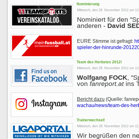
Nominierung
Mittwoch, den 28. November 2012 um 12
Nominiert für den "Sp
anderen -
David SE
EURE Stimme ist gefragt:
h
spieler-der-hinrunde-20122
Team des Herbstes 2012!
Mittwoch, den 28. November 2012 um 12
Wolfgang FOCK
, "
von
fanreport.at
ins 
Bericht dazu
(Quelle: fanrep
wachau/news/team-des-her
Trainerwechsel!
Mittwoch, den 28. November 2012 um 11
Wir begrüßen den ne